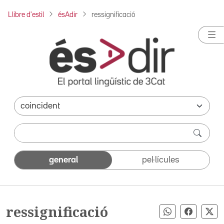
Llibre d'estil
ésAdir
ressignificació
general
pel·lícules
ressignificació
Compartir pe
Compart
Co