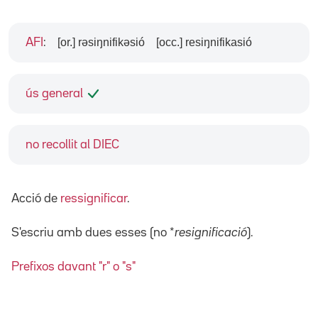
[or.] rəsiŋnifikəsió
[occ.] resiŋnifikasió
AFI
:
ús general
no recollit al DIEC
Acció de
ressignificar
.
S'escriu amb dues esses (no *
resignificació
).
Prefixos davant "r" o "s"