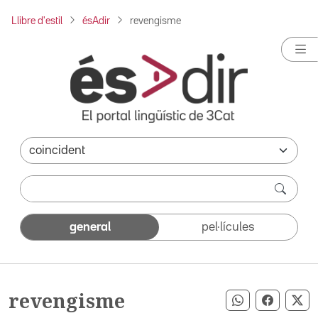
Llibre d'estil
ésAdir
revengisme
general
pel·lícules
revengisme
Compartir pe
Compart
Co