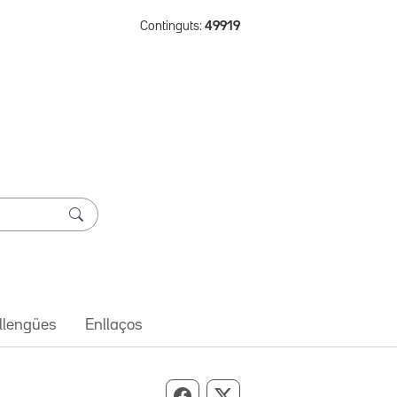
Continguts:
49919
 llengües
Enllaços