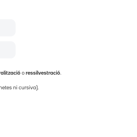
ralització
o
ressilvestració
.
etes ni cursiva).