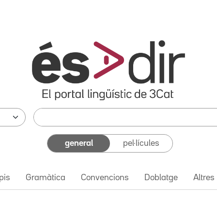
general
pel·lícules
pis
Gramàtica
Convencions
Doblatge
Altres