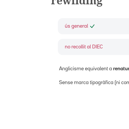
rewilding
ús general
no recollit al DIEC
Anglicisme equivalent a
renatu
Sense marca tipogràfica (ni com