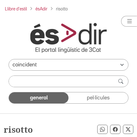
Llibre d'estil
ésAdir
risotto
general
pel·lícules
risotto
Compartir pe
Compart
Co