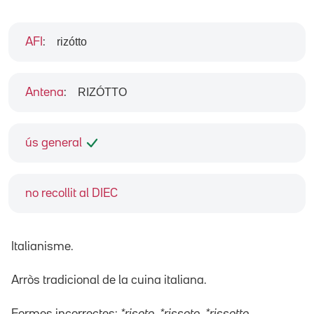
rizótto
AFI
:
RIZÓTTO
Antena
:
ús general
no recollit al DIEC
Italianisme.
Arròs tradicional de la cuina italiana.
Formes incorrectes:
*risoto, *rissoto, *rissotto
.