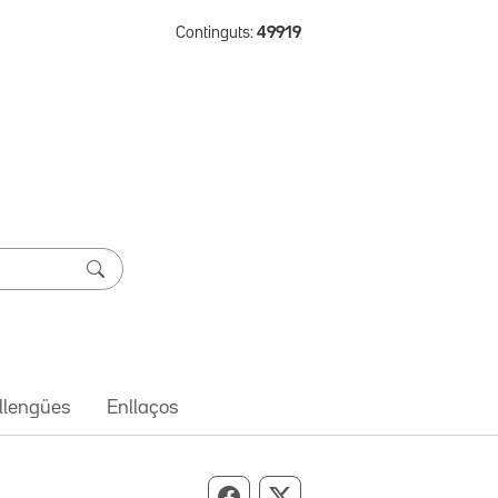
Continguts:
49919
 llengües
Enllaços