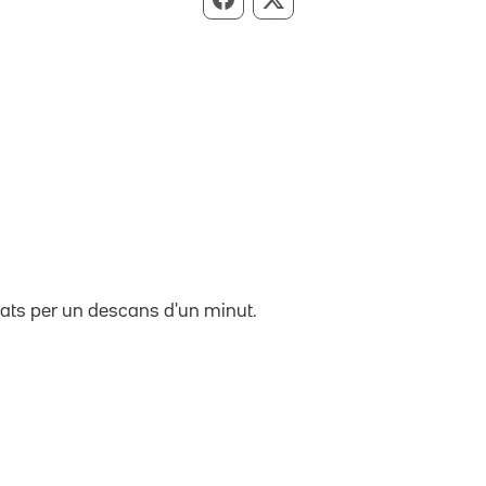
Compartir per Facebook
Compartir per X
rats per un descans d'un minut.