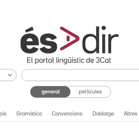
general
pel·lícules
pis
Gramàtica
Convencions
Doblatge
Altres