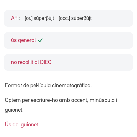
[or.] súpərβújt
[occ.] súperβújt
AFI
:
ús general
no recollit al DIEC
Format de pel·lícula cinematogràfica.
Optem per escriure-ho amb accent, minúscula i
guionet.
Ús del guionet