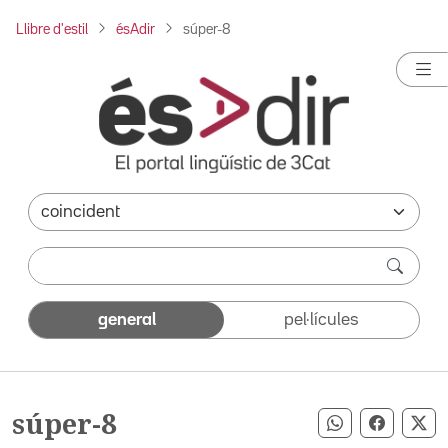
Llibre d'estil
ésAdir
súper-8
general
pel·lícules
súper-8
Compartir pe
Compart
Co