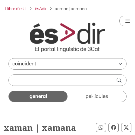
Llibre d'estil
ésAdir
xaman | xamana
general
pel·lícules
xaman | xamana
Compartir pe
Compart
Co