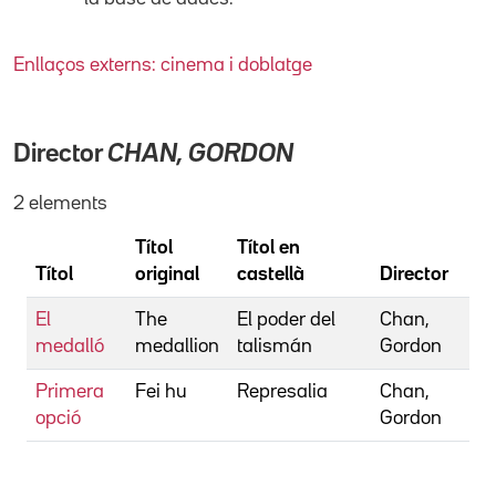
Enllaços externs: cinema i doblatge
Director
CHAN, GORDON
2 elements
Títol
Títol en
Títol
original
castellà
Director
El
The
El poder del
Chan,
medalló
medallion
talismán
Gordon
Primera
Fei hu
Represalia
Chan,
opció
Gordon