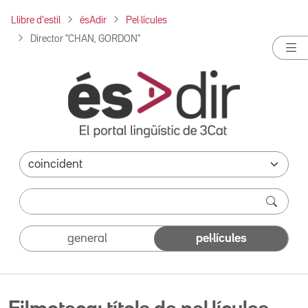
Llibre d'estil
ésAdir
Pel·lícules
Director "CHAN, GORDON"
general
pel·lícules