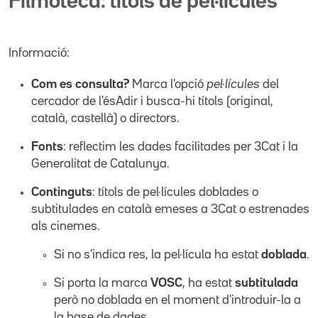
Filmoteca: títols de pel·lícules
Informació:
Com es consulta?
Marca l'opció
pel·lícules
del
cercador de l'ésAdir i busca-hi títols (original,
català, castellà) o directors.
Fonts
: reflectim les dades facilitades per 3Cat i la
Generalitat de Catalunya.
Continguts
: títols de pel·lícules doblades o
subtitulades en català emeses a 3Cat o estrenades
als cinemes.
Si no s'indica res, la pel·lícula ha estat
doblada
.
Si porta la marca
VOSC
, ha estat
subtitulada
però no doblada en el moment d'introduir-la a
la base de dades.