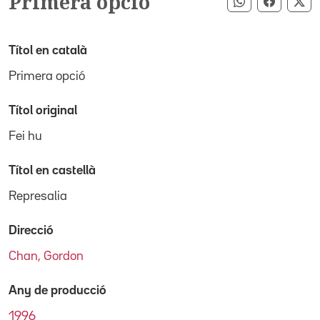
Primera opció
Compartir pe
Compart
Co
Títol en català
Primera opció
Títol original
Fei hu
Títol en castellà
Represalia
Direcció
Chan, Gordon
Any de producció
1996