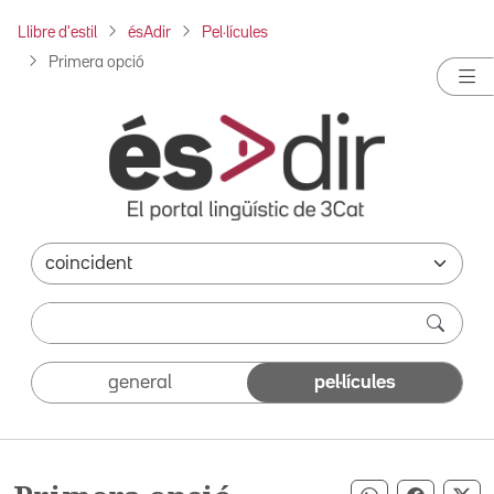
Llibre d'estil
ésAdir
Pel·lícules
Primera opció
general
pel·lícules