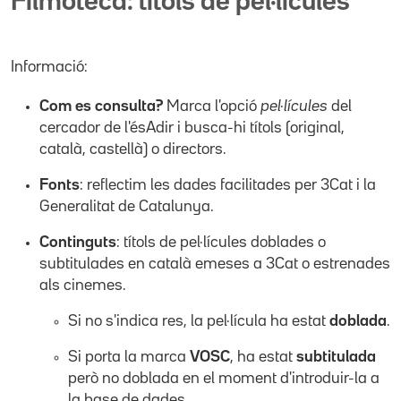
Filmoteca: títols de pel·lícules
Informació:
Com es consulta?
Marca l'opció
pel·lícules
del
cercador de l'ésAdir i busca-hi títols (original,
català, castellà) o directors.
Fonts
: reflectim les dades facilitades per 3Cat i la
Generalitat de Catalunya.
Continguts
: títols de pel·lícules doblades o
subtitulades en català emeses a 3Cat o estrenades
als cinemes.
Si no s'indica res, la pel·lícula ha estat
doblada
.
Si porta la marca
VOSC
, ha estat
subtitulada
però no doblada en el moment d'introduir-la a
la base de dades.