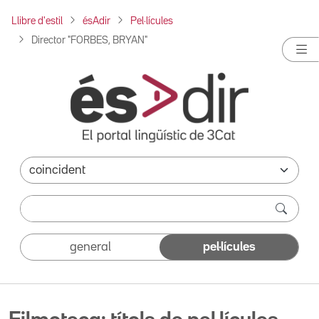
Llibre d'estil
ésAdir
Pel·lícules
Director "FORBES, BRYAN"
general
pel·lícules