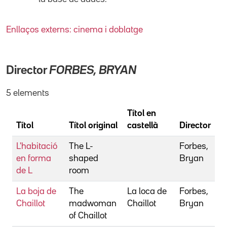
Enllaços externs: cinema i doblatge
Director
FORBES, BRYAN
5 elements
Títol en
Títol
Títol original
castellà
Director
L'habitació
The L-
Forbes,
en forma
shaped
Bryan
de L
room
La boja de
The
La loca de
Forbes,
Chaillot
madwoman
Chaillot
Bryan
of Chaillot