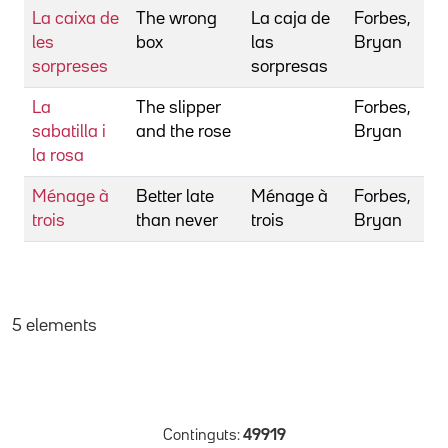
La caixa de
The wrong
La caja de
Forbes,
les
box
las
Bryan
sorpreses
sorpresas
La
The slipper
Forbes,
sabatilla i
and the rose
Bryan
la rosa
Ménage à
Better late
Ménage à
Forbes,
trois
than never
trois
Bryan
5 elements
Continguts:
49919