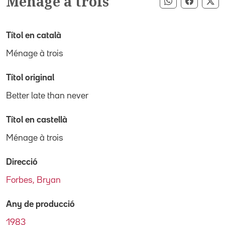
Ménage à trois
Compartir pe
Compart
Co
Títol en català
Ménage à trois
Títol original
Better late than never
Títol en castellà
Ménage à trois
Direcció
Forbes, Bryan
Any de producció
1983