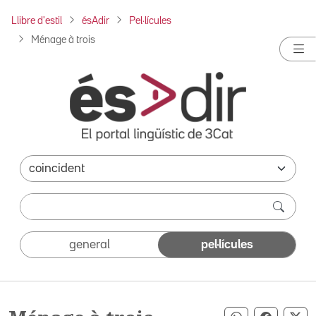
Llibre d'estil
ésAdir
Pel·lícules
Ménage à trois
general
pel·lícules