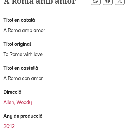
A Roma amb amor
Compartir pe
Compart
Co
Títol en català
A Roma amb amor
Títol original
To Rome with love
Títol en castellà
A Roma con amor
Direcció
Allen, Woody
Any de producció
2012