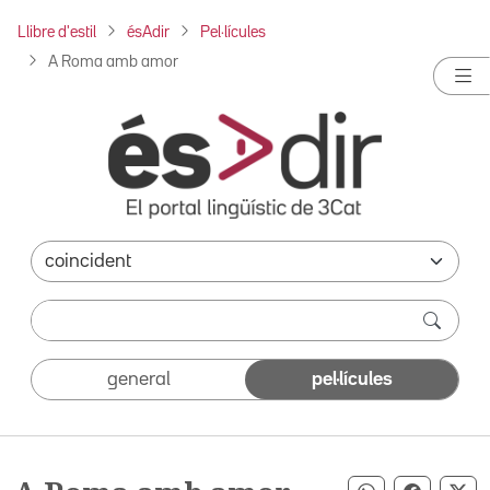
Llibre d'estil
ésAdir
Pel·lícules
A Roma amb amor
general
pel·lícules