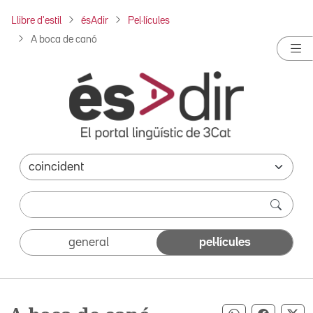
Llibre d'estil
ésAdir
Pel·lícules
A boca de canó
general
pel·lícules