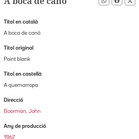
A boca de canó
Compartir pe
Compart
Co
Títol en català
A boca de canó
Títol original
Point blank
Títol en castellà
A quemarropa
Direcció
Boorman, John
Any de producció
1967