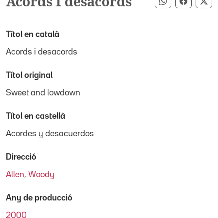
Acords i desacords
Compartir pe
Compart
Co
Títol en català
Acords i desacords
Títol original
Sweet and lowdown
Títol en castellà
Acordes y desacuerdos
Direcció
Allen, Woody
Any de producció
2000