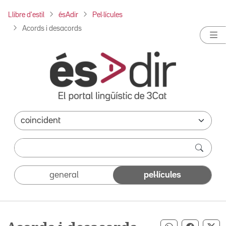
Llibre d'estil
ésAdir
Pel·lícules
Acords i desacords
general
pel·lícules