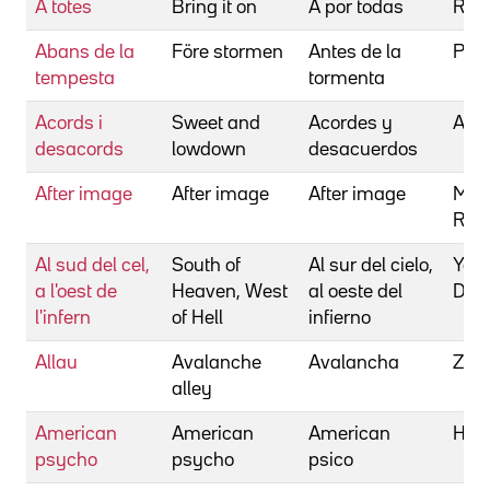
A totes
Bring it on
A por todas
Reed
Abans de la
Före stormen
Antes de la
Pars
tempesta
tormenta
Acords i
Sweet and
Acordes y
Alle
desacords
lowdown
desacuerdos
After image
After image
After image
Mang
Robe
Al sud del cel,
South of
Al sur del cielo,
Yoa
a l'oest de
Heaven, West
al oeste del
Dwi
l'infern
of Hell
infierno
Allau
Avalanche
Avalancha
Zille
alley
American
American
American
Harr
psycho
psycho
psico