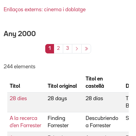
Enllaços externs: cinema i doblatge
Any
2000
1
2
3
244 elements
Títol en
Títol
Títol original
castellà
Dire
28 dies
28 days
28 días
Tho
Bett
A la recerca
Finding
Descubriendo
Sant
d'en Forrester
Forrester
a Forrester