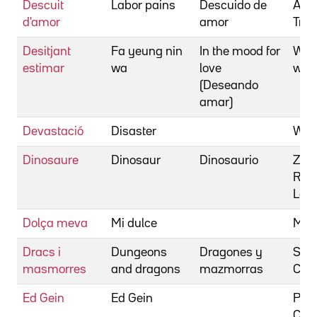
Descuit
Labor pains
Descuido de
Alex
d'amor
amor
Tra
Desitjant
Fa yeung nin
In the mood for
Won
estimar
wa
love
wai
(Deseando
amar)
Devastació
Disaster
Wein
Dinosaure
Dinosaur
Dinosaurio
Zon
Ral
Leig
Dolça meva
Mi dulce
Mor
Dracs i
Dungeons
Dragones y
Sol
masmorres
and dragons
mazmorras
Cou
Ed Gein
Ed Gein
Pare
Chu