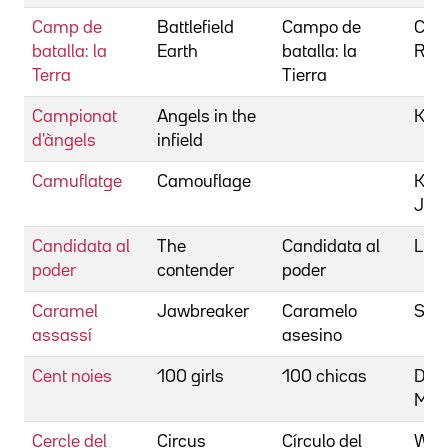
Camp de
Battlefield
Campo de
Chri
batalla: la
Earth
batalla: la
Rog
Terra
Tierra
Campionat
Angels in the
King
d'àngels
infield
Camuflatge
Camouflage
Kea
Jam
Candidata al
The
Candidata al
Luri
poder
contender
poder
Caramel
Jawbreaker
Caramelo
Stei
assassí
asesino
Cent noies
100 girls
100 chicas
Davi
Mic
Cercle del
Circus
Círculo del
Walk