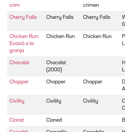
crim
crimen
Cherry Falls
Cherry Falls
Cherry Falls
Wrig
Geof
Chicken Run:
Chicken Run
Chicken Run
Park
Evasió a la
Lord
granja
Chocolat
Chocolat
Hall
(2000)
Las
Chopper
Chopper
Chopper
Domi
And
Civility
Civility
Civility
Cava
Cae
Clonat
Cloned
Barr