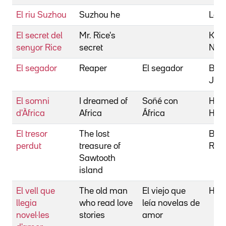
El riu Suzhou
Suzhou he
Lou 
El secret del
Mr. Rice's
Kend
senyor Rice
secret
Nich
El segador
Reaper
El segador
Bra
Joh
El somni
I dreamed of
Soñé con
Hud
d'Àfrica
Africa
África
Hug
El tresor
The lost
Brau
perdut
treasure of
Ric
Sawtooth
island
El vell que
The old man
El viejo que
Heer
llegia
who read love
leía novelas de
novel·les
stories
amor