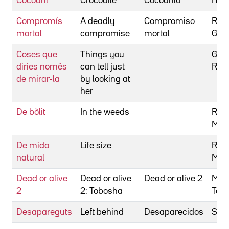
Cocodril
Crocodile
Cocodrilo
Hoop
Compromís
A deadly
Compromiso
Rob
mortal
compromise
mortal
Giov
Coses que
Things you
Garc
diries només
can tell just
Rodr
de mirar-la
by looking at
her
De bòlit
In the weeds
Rau
Mic
De mida
Life size
Ros
natural
Mar
Dead or alive
Dead or alive
Dead or alive 2
Miik
2
2: Tobosha
Tak
Desapareguts
Left behind
Desaparecidos
Sari