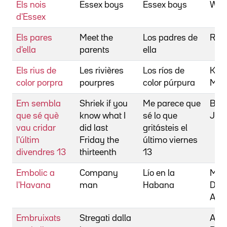
Els nois
Essex boys
Essex boys
Wins
d'Essex
Els pares
Meet the
Los padres de
Roc
d'ella
parents
ella
Els rius de
Les rivières
Los ríos de
Kass
color porpra
pourpres
color púrpura
Matt
Em sembla
Shriek if you
Me parece que
Blan
que sé què
know what I
sé lo que
Joh
vau cridar
did last
gritásteis el
l'últim
Friday the
último viernes
divendres 13
thirteenth
13
Embolic a
Company
Lío en la
McG
l'Havana
man
Habana
Dou
Aski
Embruixats
Stregati dalla
Amm