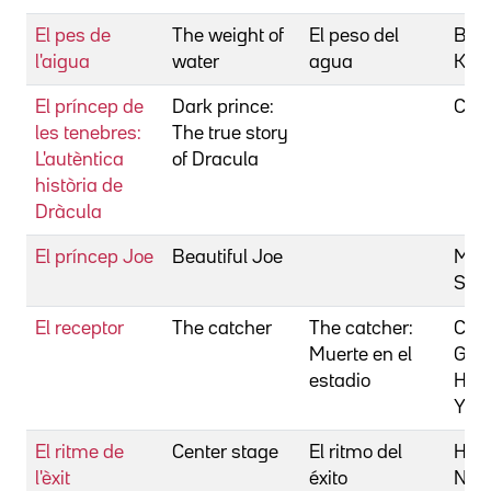
El pes de
The weight of
El peso del
Bige
l'aigua
water
agua
Kat
El príncep de
Dark prince:
Chap
les tenebres:
The true story
L'autèntica
of Dracula
història de
Dràcula
El príncep Joe
Beautiful Joe
Metc
Ste
El receptor
The catcher
The catcher:
Craw
Muerte en el
Guy
estadio
Hof
Yvet
El ritme de
Center stage
El ritmo del
Hytn
l'èxit
éxito
Nich