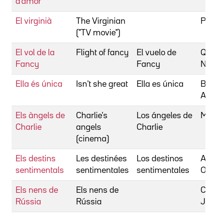
d'amor
El virginià
The Virginian
Pull
("TV movie")
El vol de la
Flight of fancy
El vuelo de
Qui
Fancy
Fancy
Noel
Ella és única
Isn't she great
Ella es única
Ber
And
Els àngels de
Charlie's
Los ángeles de
Mc
Charlie
angels
Charlie
(cinema)
Els destins
Les destinées
Los destinos
Ass
sentimentals
sentimentales
sentimentales
Oliv
Els nens de
Els nens de
Cam
Rússia
Rússia
Jai