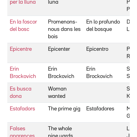
per la lluna
luna
Pino
Pist
En la foscor
Promenons-
En lo profundo
Delp
del bosc
nous dans les
del bosque
Lion
bois
Epicentre
Epicenter
Epicentro
Pepi
Ric
Erin
Erin
Erin
Sod
Brockovich
Brockovich
Brockovich
Ste
Es busca
Woman
Suth
dona
wanted
Kief
Estafadors
The prime gig
Estafadores
Mos
Gre
Falses
The whole
Lyn
aparences
nine yards
Jon