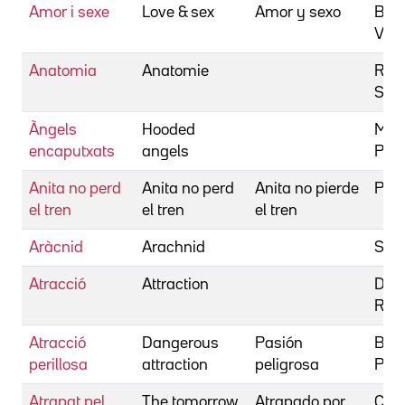
Amor i sexe
Love & sex
Amor y sexo
Bre
Vale
Anatomia
Anatomie
Ruzo
Stef
Àngels
Hooded
Mat
encaputxats
angels
Pau
Anita no perd
Anita no perd
Anita no pierde
Pons
el tren
el tren
el tren
Aràcnid
Arachnid
Shol
Atracció
Attraction
DeGr
Russ
Atracció
Dangerous
Pasión
Buit
perillosa
attraction
peligrosa
Pen
Atrapat pel
The tomorrow
Atrapado por
Cam