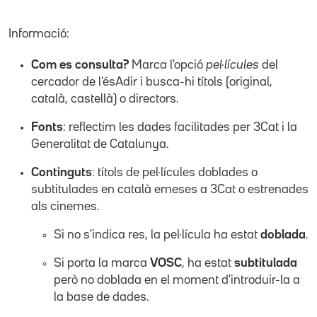
Informació:
Com es consulta?
Marca l'opció
pel·lícules
del
cercador de l'ésAdir i busca-hi títols (original,
català, castellà) o directors.
Fonts
: reflectim les dades facilitades per 3Cat i la
Generalitat de Catalunya.
Continguts
: títols de pel·lícules doblades o
subtitulades en català emeses a 3Cat o estrenades
als cinemes.
Si no s'indica res, la pel·lícula ha estat
doblada
.
Si porta la marca
VOSC
, ha estat
subtitulada
però no doblada en el moment d'introduir-la a
la base de dades.