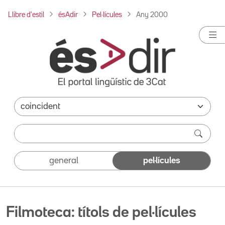
Llibre d'estil
ésAdir
Pel·lícules
Any 2000
general
pel·lícules
Filmoteca: títols de pel·lícules