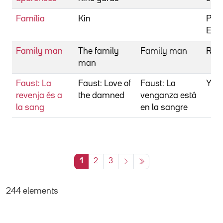
Família
Kin
Proc
Elai
Family man
The family
Family man
Ratn
man
Faust: La
Faust: Love of
Faust: La
Yuzn
revenja és a
the damned
venganza está
la sang
en la sangre
1
2
3
244 elements