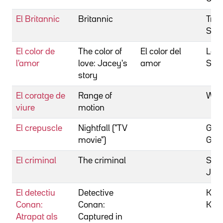
El Britannic
Britannic
Tren
Smit
El color de
The color of
El color del
Larr
l'amor
love: Jacey's
amor
She
story
El coratge de
Range of
Wyr
viure
motion
El crepuscle
Nightfall ("TV
Gibb
movie")
Gwy
El criminal
The criminal
Sim
Juli
El detectiu
Detective
Kod
Conan:
Conan:
Kenj
Atrapat als
Captured in