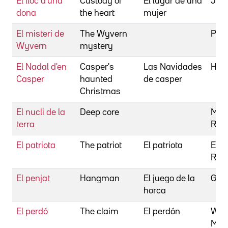
El lloc d'una
Custody of
El lugar de una
Jone
dona
the heart
mujer
El misteri de
The Wyvern
Pilla
Wyvern
mystery
El Nadal d'en
Casper's
Las Navidades
Hur
Casper
haunted
de casper
Christmas
El nucli de la
Deep core
McD
terra
Rod
El patriota
The patriot
El patriota
Emm
Rol
El penjat
Hangman
El juego de la
Giro
horca
El perdó
The claim
El perdón
Wint
Mic