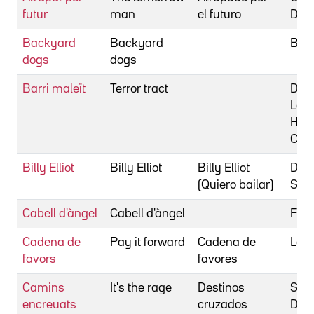
futur
man
el futuro
Dou
Backyard
Backyard
Bori
dogs
dogs
Barri maleït
Terror tract
Dree
Lan
Hutc
Clint
Billy Elliot
Billy Elliot
Billy Elliot
Dald
(Quiero bailar)
Ste
Cabell d'àngel
Cabell d'àngel
Folc
Cadena de
Pay it forward
Cadena de
Lede
favors
favores
Camins
It's the rage
Destinos
Ste
encreuats
cruzados
D.