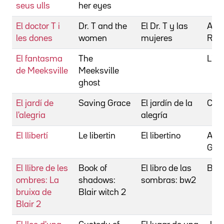
seus ulls
her eyes
El doctor T i
Dr. T and the
El Dr. T y las
Alt
les dones
women
mujeres
Robe
El fantasma
The
List
de Meeksville
Meeksville
ghost
El jardí de
Saving Grace
El jardín de la
Cole
l'alegria
alegría
El llibertí
Le libertin
El libertino
Aghi
Gabr
El llibre de les
Book of
El libro de las
Berl
ombres: La
shadows:
sombras: bw2
bruixa de
Blair witch 2
Blair 2