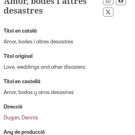
Amor, bodes i altres
Compartir
Comp
desastres
Compartir 
Títol en català
Amor, bodes i altres desastres
Títol original
Love, weddings and other disasters
Títol en castellà
Amor, bodas y otros desastres
Direcció
Dugan, Dennis
Any de producció