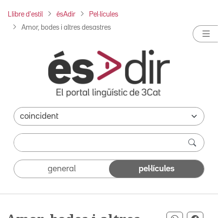
Llibre d'estil
ésAdir
Pel·lícules
Amor, bodes i altres desastres
general
pel·lícules