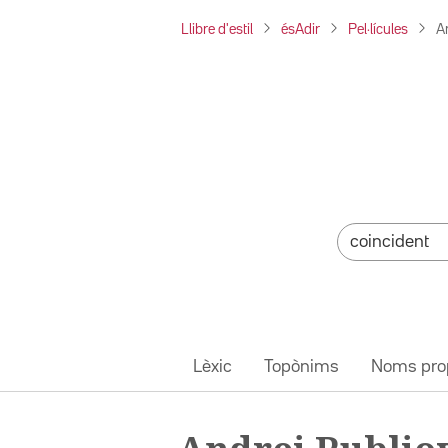
Llibre d'estil
ésAdir
Pel·lícules
A
Lèxic
Topònims
Noms pro