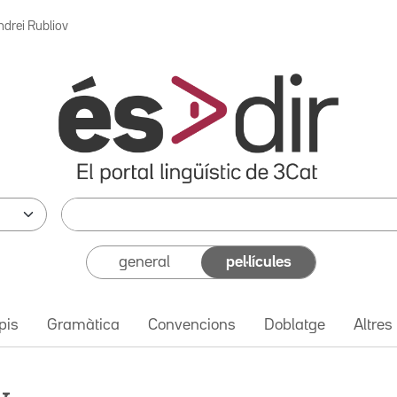
ndrei Rubliov
general
pel·lícules
pis
Gramàtica
Convencions
Doblatge
Altres