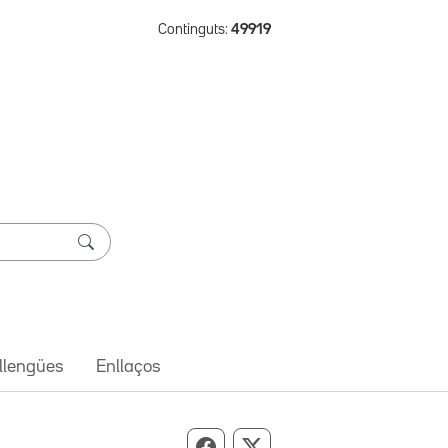
Continguts:
49919
 llengües
Enllaços