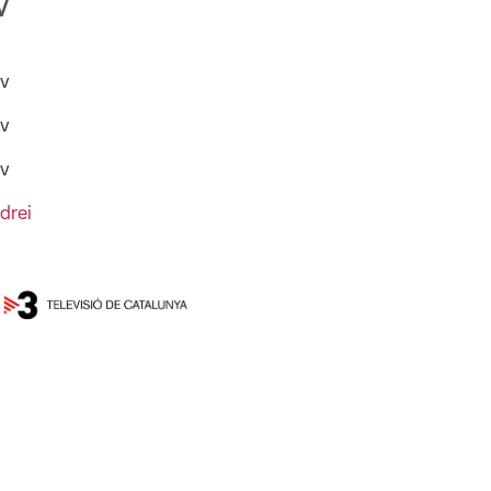
v
ov
ov
ov
drei