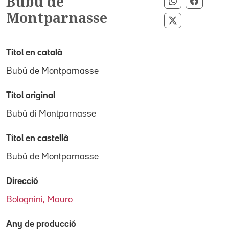
Bubú de
Compartir p
Compart
Montparnasse
Compartir pe
Títol en català
Bubú de Montparnasse
Títol original
Bubù di Montparnasse
Títol en castellà
Bubú de Montparnasse
Direcció
Bolognini, Mauro
Any de producció