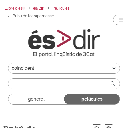
Llibre d'estil
ésAdir
Pel·lícules
Bubú de Montparnasse
general
pel·lícules