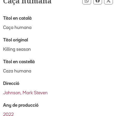
Caça humana
Compartir pe
Compart
Co
Títol en català
Caça humana
Títol original
Killing season
Títol en castellà
Caza humana
Direcció
Johnson, Mark Steven
Any de producció
2022