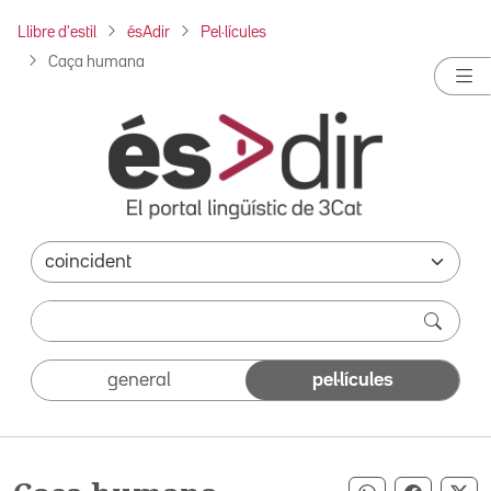
Llibre d'estil
ésAdir
Pel·lícules
Caça humana
general
pel·lícules