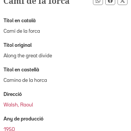
Camí de la forca
Compartir pe
Compart
Co
Títol en català
Camí de la forca
Títol original
Along the great divide
Títol en castellà
Camino de la horca
Direcció
Walsh, Raoul
Any de producció
1950