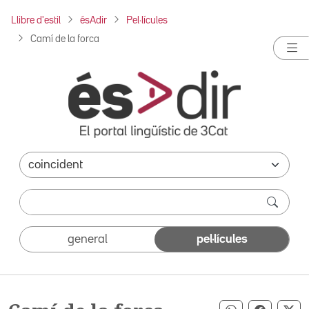
Llibre d'estil
ésAdir
Pel·lícules
Camí de la forca
general
pel·lícules