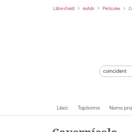
Llibre d'estil
ésAdir
Pel·lícules
C
Lèxic
Topònims
Noms pro