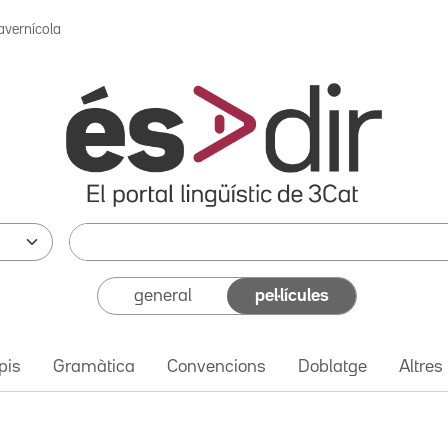
avernícola
general
pel·lícules
pis
Gramàtica
Convencions
Doblatge
Altres