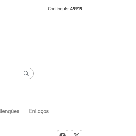
Continguts:
49919
 llengües
Enllaços