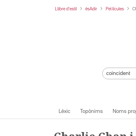
Llibre d'estil
ésAdir
Pel·lícules
Ch
Lèxic
Topònims
Noms pro