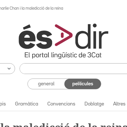
arlie Chan i la maledicció de la reina
general
pel·lícules
pis
Gramàtica
Convencions
Doblatge
Altres