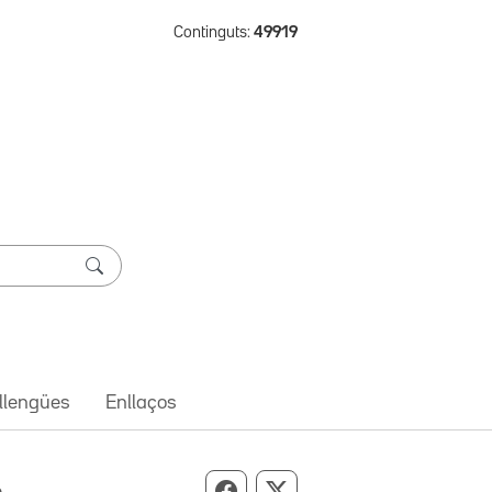
Continguts:
49919
 llengües
Enllaços