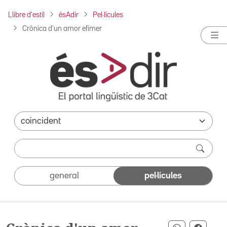
Llibre d'estil
ésAdir
Pel·lícules
Crònica d'un amor efímer
general
pel·lícules