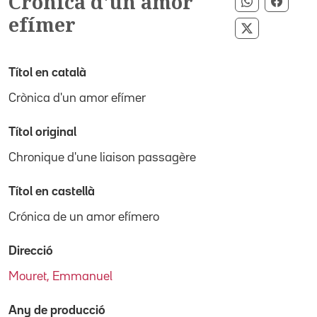
Crònica d'un amor
Compartir 
Compa
efímer
Compartir p
Títol en català
Crònica d'un amor efímer
Títol original
Chronique d'une liaison passagère
Títol en castellà
Crónica de un amor efímero
Direcció
Mouret, Emmanuel
Any de producció