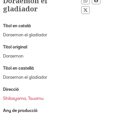
Doraemon el
Compartir p
Compart
gladiador
Compartir pe
Títol en català
Doraemon el gladiador
Títol original
Doraemon
Títol en castellà
Doraemon el gladiador
Direcció
Shibayama, Tsuomu
Any de producció