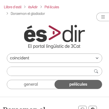
Llibre d'estil
ésAdir
Pel·lícules
Doraemon el gladiador
general
pel·lícules