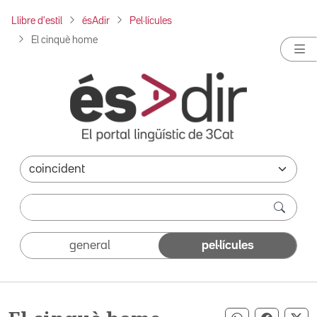
Llibre d'estil
ésAdir
Pel·lícules
El cinquè home
general
pel·lícules