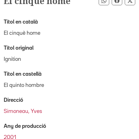
El cinquè home
Compartir pe
Compart
Co
Títol en català
El cinquè home
Títol original
Ignition
Títol en castellà
El quinto hombre
Direcció
Simoneau, Yves
Any de producció
2001