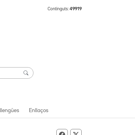
Continguts:
49919
 llengües
Enllaços