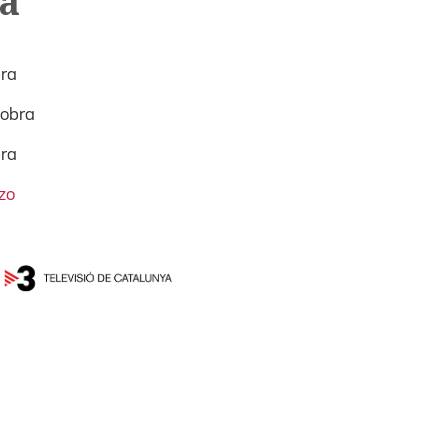
ra
bra
Cobra
bra
nzo