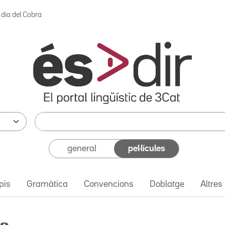
 dia del Cobra
general
pel·lícules
pis
Gramàtica
Convencions
Doblatge
Altres