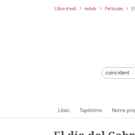
Llibre d'estil
ésAdir
Pel·lícules
El
Lèxic
Topònims
Noms pro