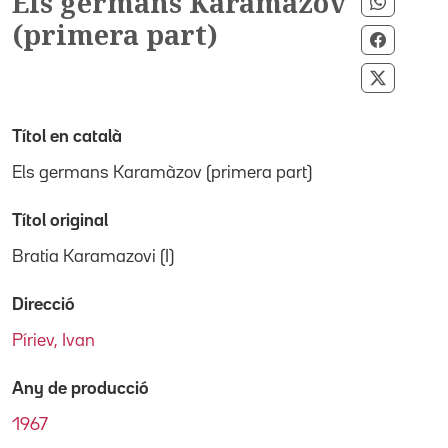
Els germans Karamàzov
Compart
(primera part)
Compart
Compart
Títol en català
Els germans Karamàzov (primera part)
Títol original
Bratia Karamazovi (I)
Direcció
Píriev, Ivan
Any de producció
1967