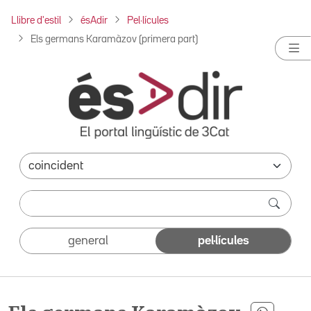
Llibre d'estil
ésAdir
Pel·lícules
Els germans Karamàzov (primera part)
general
pel·lícules