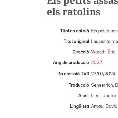
Els petits assa
els ratolins
Títol en català
Els petits ass
Títol original
Les petits me
Direcció
Woreth, Éric
Any de producció
2022
23/07/2024
1a emissió TV3
Traducció
Senserrich, D
Ajust
Lleal, Jaume
Lingüista
Arnau, David