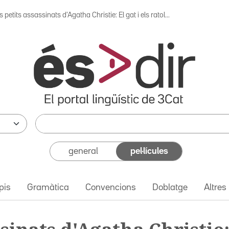
s petits assassinats d'Agatha Christie: El gat i els ratol...
general
pel·lícules
pis
Gramàtica
Convencions
Doblatge
Altres