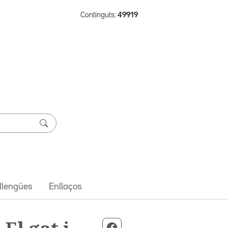
Continguts:
49919
 llengües
Enllaços