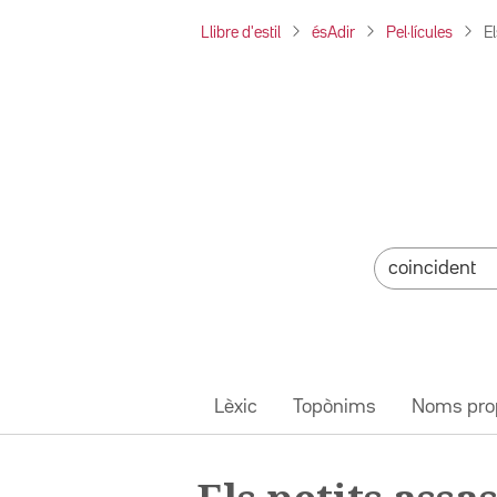
Llibre d'estil
ésAdir
Pel·lícules
El
Lèxic
Topònims
Noms pro