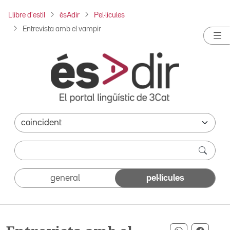
Llibre d'estil
ésAdir
Pel·lícules
Entrevista amb el vampir
general
pel·lícules