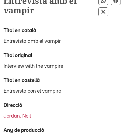
Entrevista amb el
Compartir 
Compar
vampir
Compartir p
Títol en català
Entrevista amb el vampir
Títol original
Interview with the vampire
Títol en castellà
Entrevista con el vampiro
Direcció
Jordan, Neil
Any de producció