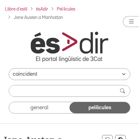
Llibre d'estil
ésAdir
Pel·lícules
Jane Austen a Manhattan
general
pel·lícules