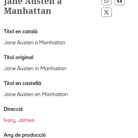
Jane Austen a
Compartir 
Compar
Manhattan
Compartir p
Títol en català
Jane Austen a Manhattan
Títol original
Jane Austen in Manhattan
Títol en castellà
Jane Austen en Manhattan
Direcció
Ivory, James
Any de producció