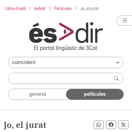
Llibre d'estil
ésAdir
Pel·lícules
Jo, el jurat
general
pel·lícules
Jo, el jurat
Compartir pe
Compart
Co