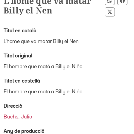
L'home que va matar
Comparti
Com
Billy el Nen
Compartir
Títol en català
L'home que va matar Billy el Nen
Títol original
El hombre que mató a Billy el Niño
Títol en castellà
El hombre que mató a Billy el Niño
Direcció
Buchs, Julio
Any de producció