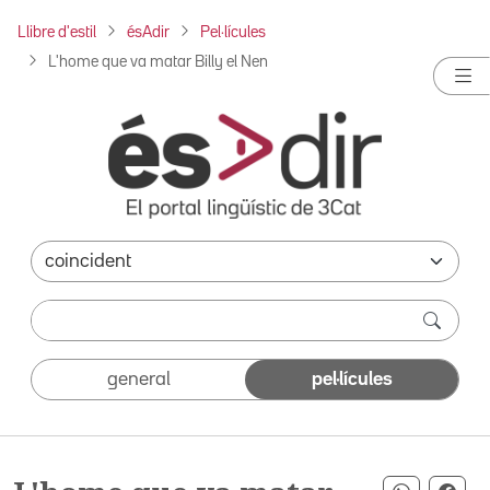
Llibre d'estil
ésAdir
Pel·lícules
L'home que va matar Billy el Nen
general
pel·lícules