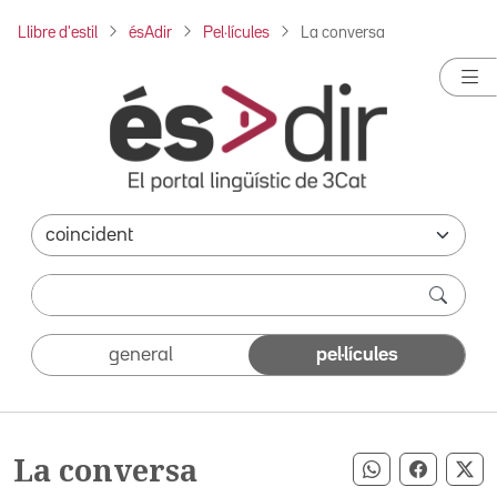
Llibre d'estil
ésAdir
Pel·lícules
La conversa
general
pel·lícules
La conversa
Compartir pe
Compart
Co