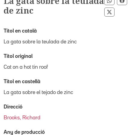
La gata sobre la teulada
Comparti
Comp
de zinc
Compartir
Títol en català
La gata sobre la teulada de zinc
Títol original
Cat on a hot tin roof
Títol en castellà
La gata sobre el tejado de zinc
Direcció
Brooks, Richard
Any de producció