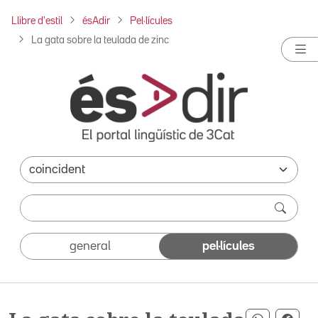
Llibre d'estil
ésAdir
Pel·lícules
La gata sobre la teulada de zinc
general
pel·lícules