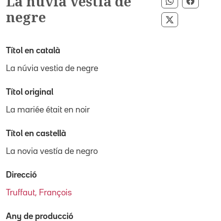
La núvia vestia de
Compartir p
Compar
negre
Compartir p
Títol en català
La núvia vestia de negre
Títol original
La mariée était en noir
Títol en castellà
La novia vestía de negro
Direcció
Truffaut, François
Any de producció