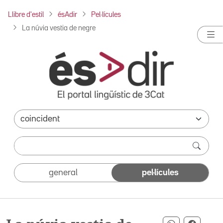
Llibre d'estil
ésAdir
Pel·lícules
La núvia vestia de negre
general
pel·lícules