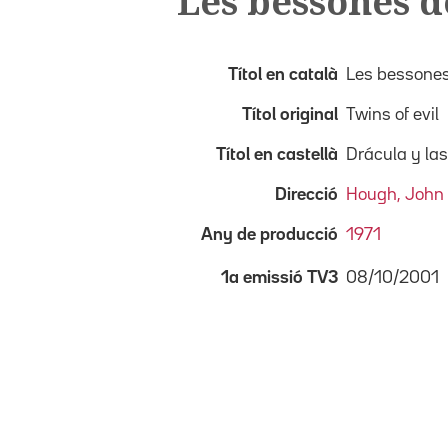
Les bessones d
Títol en català
Les bessones
Títol original
Twins of evil
Títol en castellà
Drácula y las
Direcció
Hough, John
Any de producció
1971
08/10/2001
1a emissió TV3