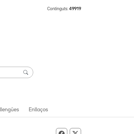
Continguts:
49919
 llengües
Enllaços