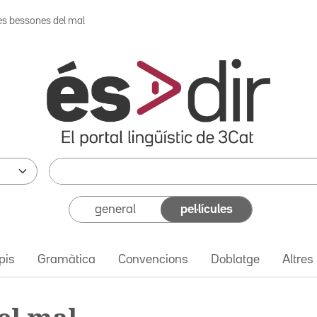
es bessones del mal
general
pel·lícules
pis
Gramàtica
Convencions
Doblatge
Altres