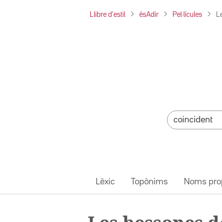
Llibre d'estil
ésAdir
Pel·lícules
L
Lèxic
Topònims
Noms pro