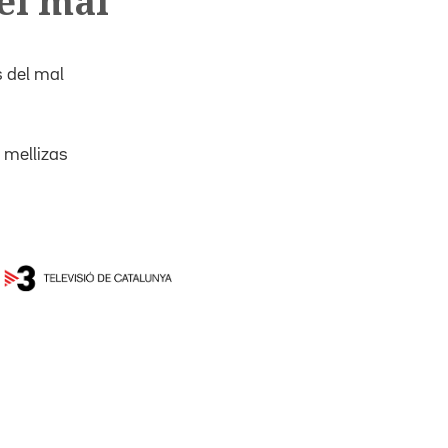
el mal
 del mal
 mellizas