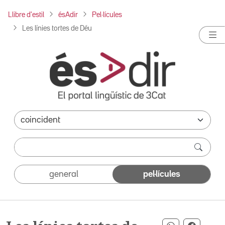
Llibre d'estil
ésAdir
Pel·lícules
Les línies tortes de Déu
general
pel·lícules