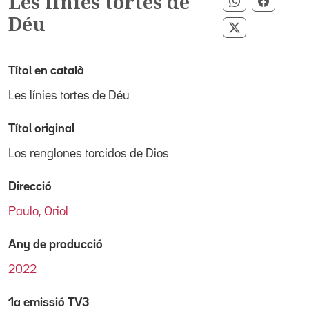
Les línies tortes de
Compartir p
Compart
Déu
Compartir pe
Títol en català
Les línies tortes de Déu
Títol original
Los renglones torcidos de Dios
Direcció
Paulo, Oriol
Any de producció
2022
1a emissió TV3