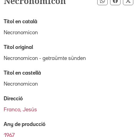
Necronomicon
Compartir pe
Compart
Co
Títol en català
Necronomicon
Títol original
Necronomicon - getraümte sünden
Títol en castellà
Necronomicon
Direcció
Franco, Jesús
Any de producció
1967