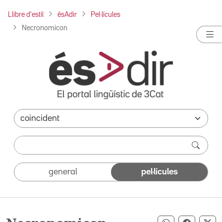
Llibre d'estil
ésAdir
Pel·lícules
Necronomicon
general
pel·lícules