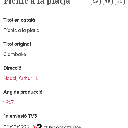
Pícnic a la platja
Compartir pe
Compart
Co
Títol en català
Pícnic a la platja
Títol original
Clambake
Direcció
Nadel, Arthur H.
Any de producció
1967
1a emissió TV3
05/10/1995