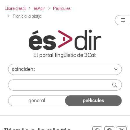
Llibre d'estil
ésAdir
Pel·lícules
Pícnic a la platja
general
pel·lícules