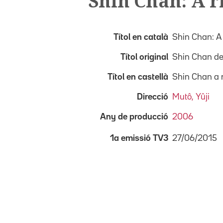
Shin Chan: A 
Títol en català
Shin Chan: A
Títol original
Shin Chan de
Títol en castellà
Shin Chan a 
Direcció
Mutô, Yûji
Any de producció
2006
27/06/2015
1a emissió TV3