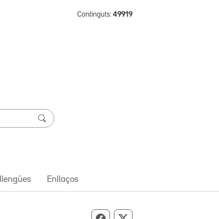
Continguts:
49919
 llengües
Enllaços