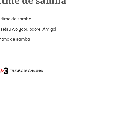
ritme de samba
 ritme de samba
setsu wo yobu odore! Amigo!
ritmo de samba