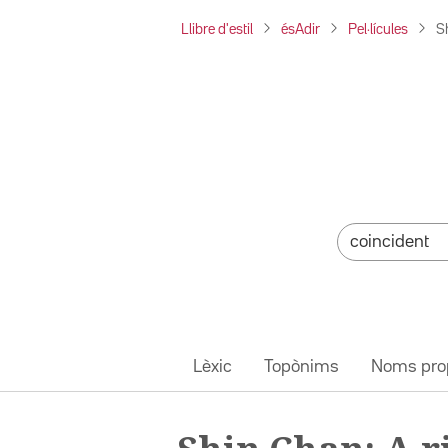
Llibre d'estil
ésAdir
Pel·lícules
S
Lèxic
Topònims
Noms pro