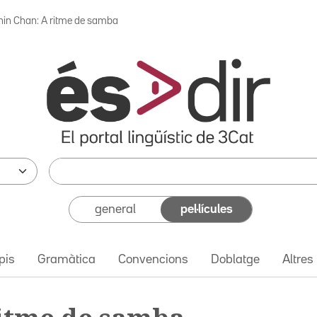
hin Chan: A ritme de samba
general
pel·lícules
pis
Gramàtica
Convencions
Doblatge
Altres