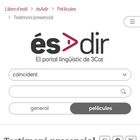
Llibre d'estil
ésAdir
Pel·lícules
Testimoni presencial
general
pel·lícules