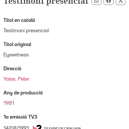
Testimoni presencial
Compartir pe
Compart
Co
Títol en català
Testimoni presencial
Títol original
Eyewitness
Direcció
Yates, Peter
Any de producció
1981
1a emissió TV3
14/08/1991