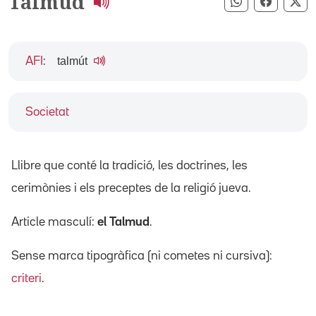
Talmud
Compartir pe
Compart
Co
talmút
AFI
:
Societat
Llibre que conté la tradició, les doctrines, les
cerimònies i els preceptes de la religió jueva.
Article masculí:
el Talmud
.
Sense marca tipogràfica (ni cometes ni cursiva):
criteri
.