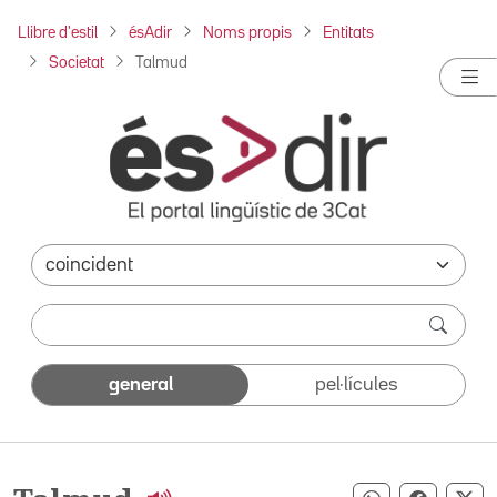
Llibre d'estil
ésAdir
Noms propis
Entitats
Societat
Talmud
general
pel·lícules