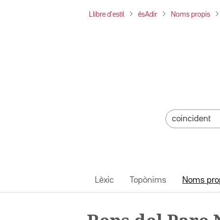
Llibre d'estil
ésAdir
Noms propis
Lèxic
Topònims
Noms pro