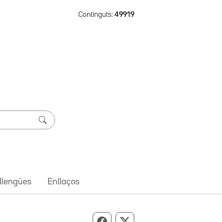
Continguts:
49919
 llengües
Enllaços