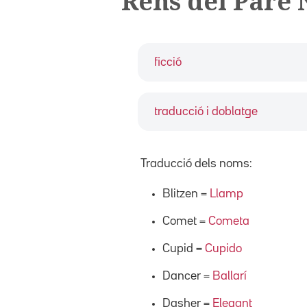
Rens del Pare 
ficció
traducció i doblatge
Traducció dels noms:
Blitzen =
Llamp
Comet =
Cometa
Cupid =
Cupido
Dancer =
Ballarí
Dasher =
Elegant