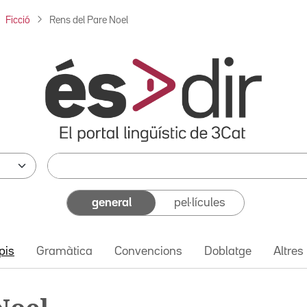
Ficció
Rens del Pare Noel
general
pel·lícules
pis
Gramàtica
Convencions
Doblatge
Altres