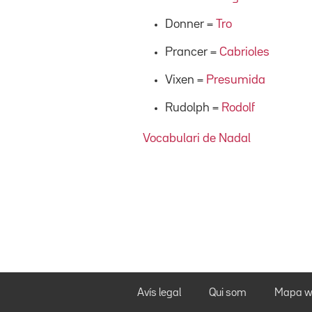
Donner =
Tro
Prancer =
Cabrioles
Vixen =
Presumida
Rudolph =
Rodolf
Vocabulari de Nadal
Avís legal
Qui som
Mapa w