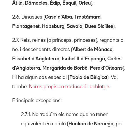
Àtila, Dàmocles, Èdip, Èsquil, Orfeu
).
2.6. Dinasties (
Casa d'Alba
,
Trastàmara
,
Plantagenet
,
Habsburg
,
Savoia
,
Dues Sicílies
).
2.7. Reis, reines (o prínceps, princeses), regnants o
no, i descendents directes (
Albert de Mònaco
,
Elisabet d'Anglaterra
,
Isabel II d'Espanya
,
Carles
d'Anglaterra
,
Margarida de Borbó
,
Pere d'Orleans
).
Hi ha algun cas especial (
Paola de Bèlgica
). Vg.
també:
Noms propis en traducció i doblatge
.
Principals excepcions:
2.7.1. No traduïm els noms que no tenen
equivalent en català (
Haakon de Noruega
, per