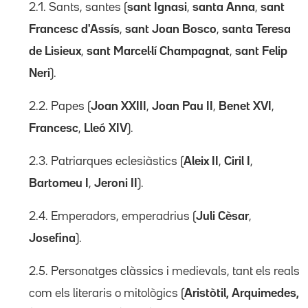
2.1. Sants, santes (
sant Ignasi
,
santa Anna
,
sant
Francesc d'Assís
,
sant Joan Bosco
,
santa Teresa
de Lisieux
,
sant Marcel·lí Champagnat
,
sant Felip
Neri
).
2.2. Papes (
Joan XXIII
,
Joan Pau II
,
Benet XVI
,
Francesc
,
Lleó XIV
).
2.3. Patriarques eclesiàstics (
Aleix II
,
Ciril I
,
Bartomeu I
,
Jeroni II
).
2.4. Emperadors, emperadrius (
Juli Cèsar
,
Josefina
).
2.5. Personatges clàssics i medievals, tant els reals
com els literaris o mitològics (
Aristòtil, Arquimedes,