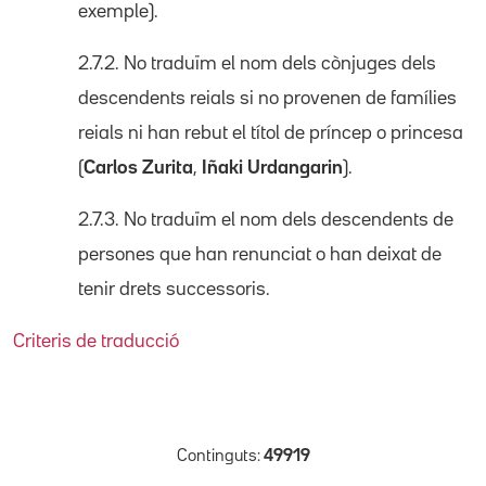
exemple).
2.7.2. No traduïm el nom dels cònjuges dels
descendents reials si no provenen de famílies
reials ni han rebut el títol de príncep o princesa
(
Carlos Zurita
,
Iñaki Urdangarin
).
2.7.3. No traduïm el nom dels descendents de
persones que han renunciat o han deixat de
tenir drets successoris.
Criteris de traducció
Continguts:
49919