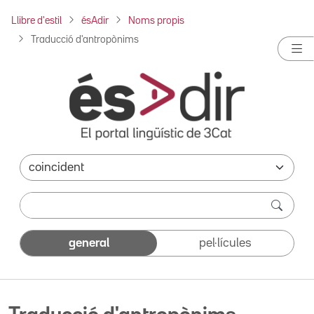
Llibre d'estil
ésAdir
Noms propis
Traducció d'antropònims
general
pel·lícules