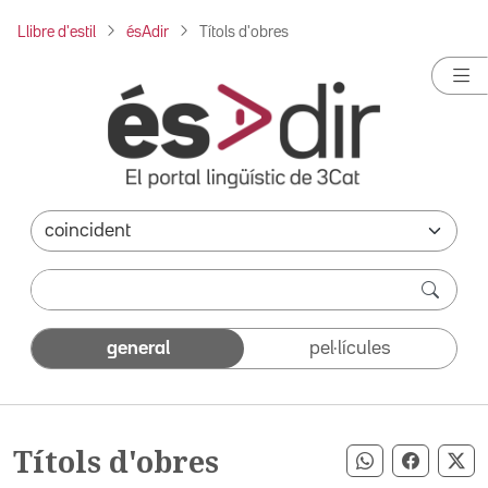
Llibre d'estil
ésAdir
Títols d'obres
general
pel·lícules
Títols d'obres
Compartir pe
Compart
Co