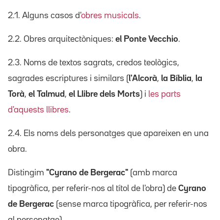
2.1. Alguns casos d'
obres musicals
.
2.2. Obres arquitectòniques:
el Ponte Vecchio
.
2.3. Noms de textos sagrats, credos teològics,
sagrades escriptures i similars (
l'Alcorà
,
la Bíblia
,
la
Torà
,
el Talmud
,
el Llibre dels Morts
) i
les parts
d'aquests llibres
.
2.4. Els noms dels personatges que apareixen en una
obra.
Distingim
"Cyrano de Bergerac"
(amb marca
tipogràfica, per referir-nos al títol de l'obra) de
Cyrano
de Bergerac
(sense marca tipogràfica, per referir-nos
al personatge).