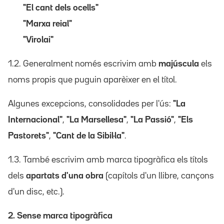
"El cant dels ocells"
"Marxa reial"
"Virolai"
1.2. Generalment només escrivim amb
majúscula
els
noms propis que puguin aparèixer en el títol.
Algunes excepcions, consolidades per l'ús:
"La
Internacional"
,
"La Marsellesa"
,
"La Passió"
,
"Els
Pastorets"
,
"Cant de la Sibil·la"
.
1.3. També escrivim amb marca tipogràfica els títols
dels
apartats d'una obra
(capítols d'un llibre, cançons
d'un disc, etc.).
2. Sense marca tipogràfica