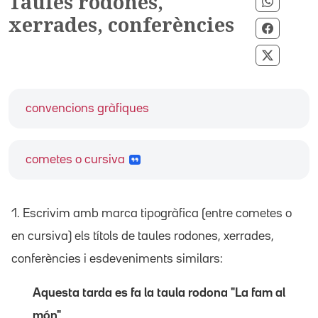
Taules rodones,
Compart
xerrades, conferències
Compart
Compart
convencions gràfiques
cometes o cursiva
1. Escrivim amb marca tipogràfica (entre cometes o
en cursiva) els títols de taules rodones, xerrades,
conferències i esdeveniments similars:
Aquesta tarda es fa la taula rodona "La fam al
món"