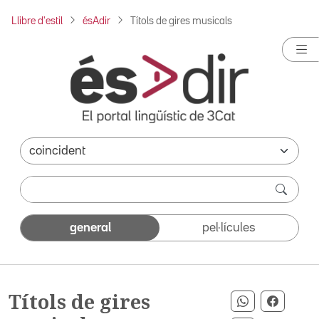
Llibre d'estil
ésAdir
Títols de gires musicals
general
pel·lícules
Títols de gires
Compartir p
Compar