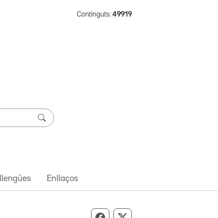
Continguts:
49919
 llengües
Enllaços