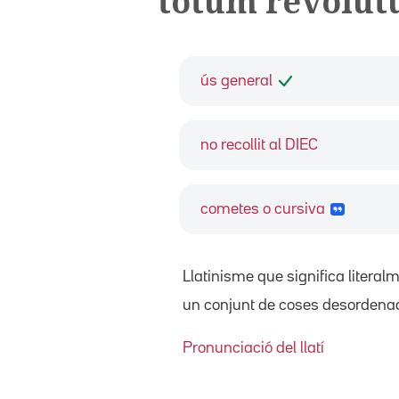
totum revolu
ús general
no recollit al DIEC
cometes o cursiva
Llatinisme que significa literalme
un conjunt de coses desordena
Pronunciació del llatí