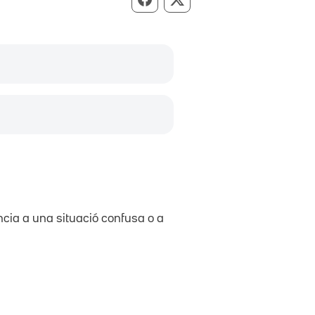
Compartir per Facebook
Compartir per X
erència a una situació confusa o a