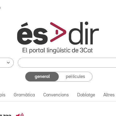
m
general
pel·lícules
pis
Gramàtica
Convencions
Doblatge
Altres