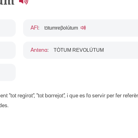
tum
tɔ́tumreβolútum
AFI
:
TÒTUM REVOLÚTUM
Antena
:
nt "tot regirat", "tot barrejat", i que es fa servir per fer ref
des.