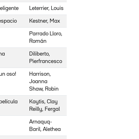
eligente
Leterrier, Louis
espacio
Kestner, Max
Parrado Lloro,
Román
ana
Diliberto,
Pierfrancesco
un oso!
Harrison,
Joanna
Shaw, Robin
película
Kaytis, Clay
Reilly, Fergal
Arnaquq-
Baril, Alethea