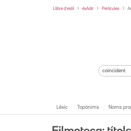
Llibre d'estil
ésAdir
Pel·lícules
A
Lèxic
Topònims
Noms pro