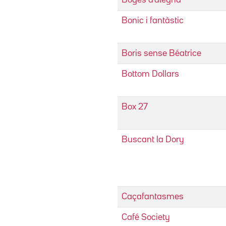
Bonic i fantàstic
Boris sense Béatrice
Bottom Dollars
Box 27
Buscant la Dory
Caçafantasmes
Café Society