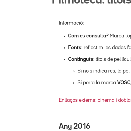
Filmoteca: títols
Informació:
Com es consulta?
Marca l'o
Fonts
: reflectim les dades f
Continguts
: títols de pel·l
Si no s'indica res, la pel
Si porta la marca
VOSC
Enllaços externs: cinema i dobla
Any
2016