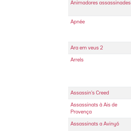
Animadores assassinades
Apnée
Ara em veus 2
Arrels
Assassin's Creed
Assassinats à Ais de
Provença
Assassinats a Avinyó