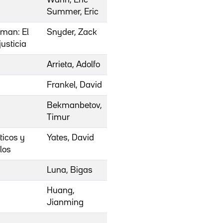
Summer, Eric
man: El
Snyder, Zack
usticia
Arrieta, Adolfo
Frankel, David
Bekmanbetov,
Timur
ticos y
Yates, David
los
Luna, Bigas
Huang,
Jianming