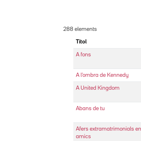
288 elements
Títol
A fons
A l'ombra de Kennedy
A United Kingdom
Abans de tu
Afers extramatrimonials en
amics