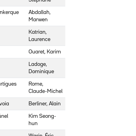
unkerque
Abdallah,
Marwen
Katrian,
Laurence
Ouaret, Karim
Ladoge,
Dominique
rtigues
Rome,
Claude-Michel
voia
Berliner, Alain
únel
Kim Seong-
hun
Warin, Éric