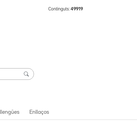
Continguts:
49919
 llengües
Enllaços