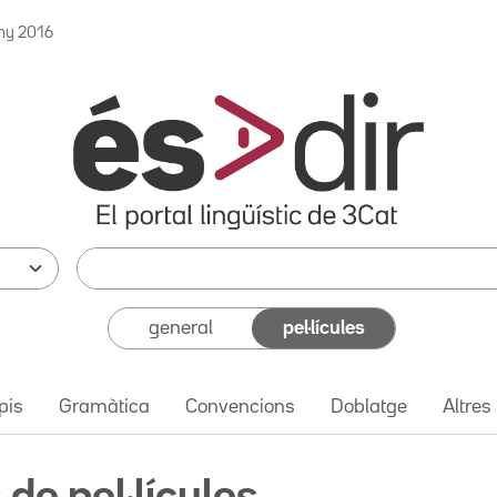
ny 2016
general
pel·lícules
pis
Gramàtica
Convencions
Doblatge
Altres