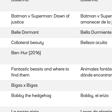
Batman v Superman: Dawn of
Batman v Super
justice
amanecer de la j
Belle Dormant
Bella Durmiente
Collateral beauty
Belleza oculta
Ben-Hur (2016)
Fantastic beasts and where to
Animales fantás
find them
dónde encontrar
Bigas x Bigas
Bobby the hedgehog
Bobby, el erizo
La pazza gioia
Locas de alegría