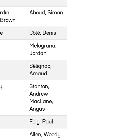
ardín
Aboud, Simon
a Brown
ce
Côté, Denis
Melograna,
Jordan
Sélignac,
Arnaud
y
Stanton,
Andrew
MacLane,
Angus
Feig, Paul
Allen, Woody