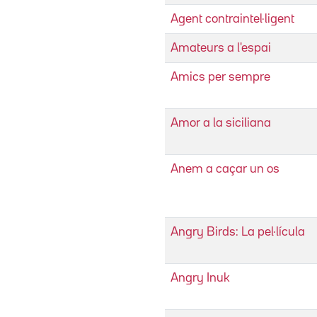
Agent contraintel·ligent
Amateurs a l'espai
Amics per sempre
Amor a la siciliana
Anem a caçar un os
Angry Birds: La pel·lícula
Angry Inuk