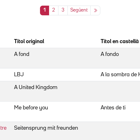
1
2
3
Següent
Títol original
Títol en castellà
A fond
A fondo
LBJ
A la sombra de
A United Kingdom
Me before you
Antes de ti
tre
Seitensprung mit freunden