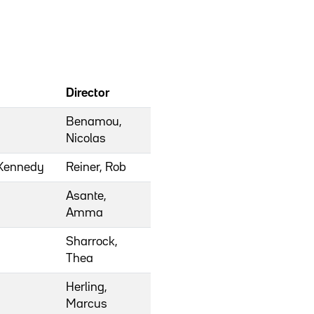
Director
Benamou,
Nicolas
 Kennedy
Reiner, Rob
Asante,
Amma
Sharrock,
Thea
Herling,
Marcus