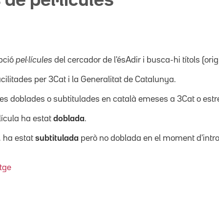
 de pel·lícules
pció
pel·lícules
del cercador de l'ésAdir i busca-hi títols (orig
acilitades per 3Cat i la Generalitat de Catalunya.
ícules doblades o subtitulades en català emeses a 3Cat o es
·lícula ha estat
doblada
.
, ha estat
subtitulada
però no doblada en el moment d'intro
tge