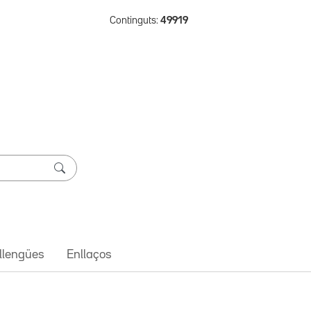
Continguts:
49919
 llengües
Enllaços