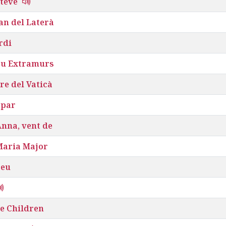
steve
an del Laterà
rdi
au Extramurs
re del Vaticà
opar
nna, vent de
Maria Major
Seu
e Children