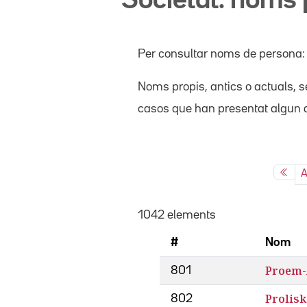
Societat: noms 
Per consultar noms de persona
Noms propis
, antics o actuals,
se
casos que han presentat algun d
A
1042 elements
#
Nom
Proem-
801
Prolis
802