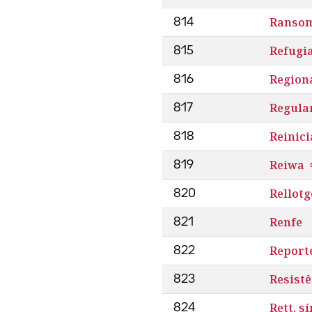
Ranso
814
Refugi
815
Region
816
Regular
817
Reinic
818
Reiwa
819
Rellotg
820
Renfe
821
Report
822
Resist
823
Rett, s
824