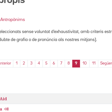
propis
:
Antropònims
leccionats sense voluntat d'exhaustivitat, amb criteris est
ubte de grafia o de pronúncia als nostres mitjans).
nterior
1
2
3
4
5
6
7
8
9
10
11
Següe
Aid
ka