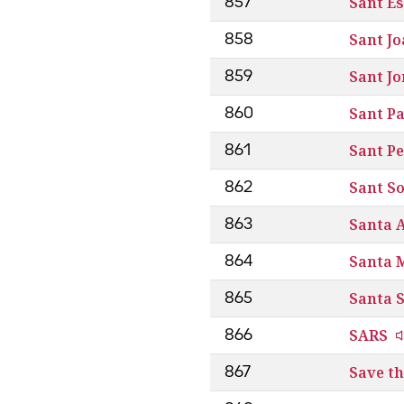
Sant E
857
Sant Jo
858
Sant Jo
859
Sant P
860
Sant Pe
861
Sant S
862
Santa A
863
Santa 
864
Santa 
865
SARS
866
Save th
867