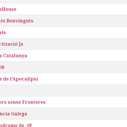
mHouse
ats Benvinguts
als
ització Ja
ia Catalunya
e de l'Apocalipsi
ers sense Fronteres
ência Galega
índrome de