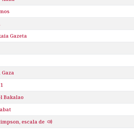
smos
a
kaia Gazeta
 Gaza
-1
el Bakalao
cabat
Simpson, escala de