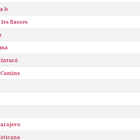
a b
 les Basses
m
sma
Cinturó
 Camins
Sarajevo
Vaticana