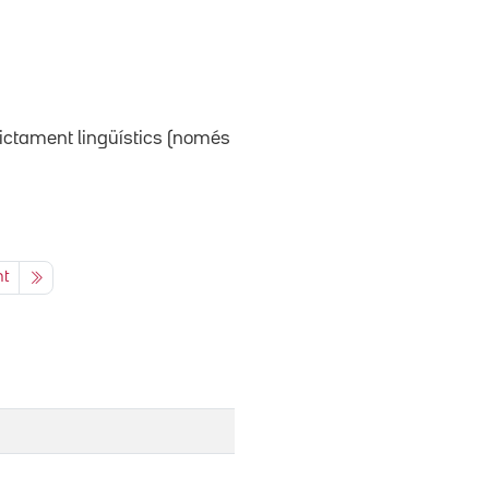
rictament lingüístics (només
nt