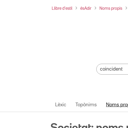
Llibre d'estil
ésAdir
Noms propis
Lèxic
Topònims
Noms pro