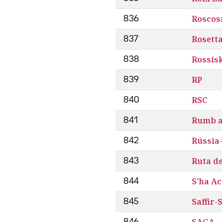
Rosco
836
Rosett
837
Rossís
838
RP
839
RSC
840
Rumb a
841
Rússia
842
Ruta d
843
S'ha A
844
Saffir-
845
SAGA
846