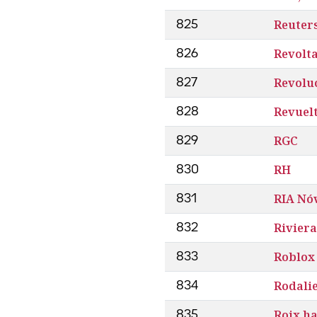
Reuter
825
Revolt
826
Revolu
827
Revuel
828
RGC
829
RH
830
RIA Nó
831
Rivier
832
Roblox
833
Rodali
834
Roix h
835