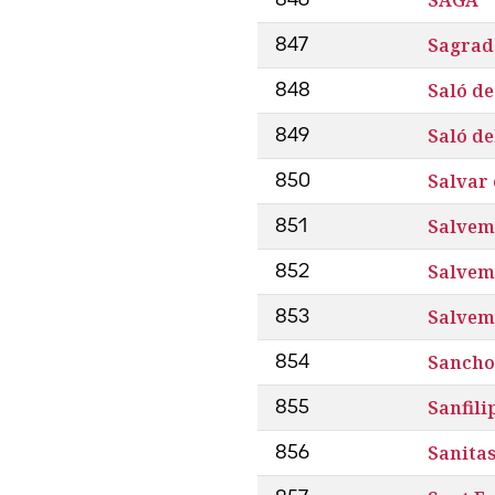
Sagrada
847
Saló de
848
Saló d
849
Salvar
850
Salvem
851
Salvem
852
Salvem
853
Sancho
854
Sanfili
855
Sanita
856