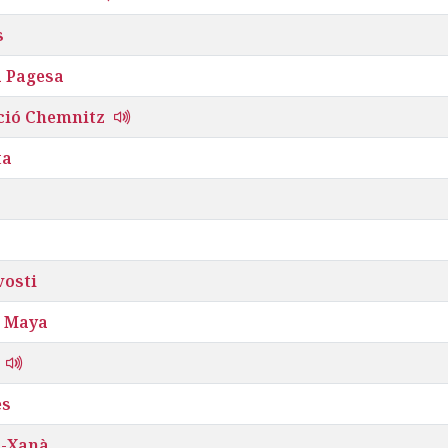
s
a Pagesa
ció Chemnitz
ta
vosti
a Maya
es
a-Xanà