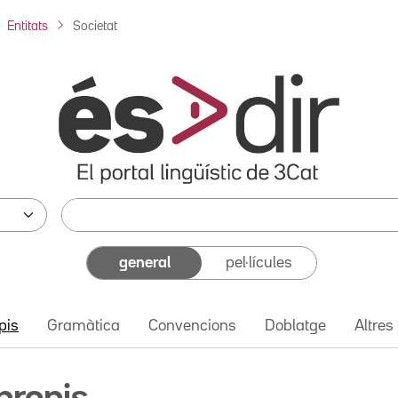
Entitats
Societat
general
pel·lícules
pis
Gramàtica
Convencions
Doblatge
Altres