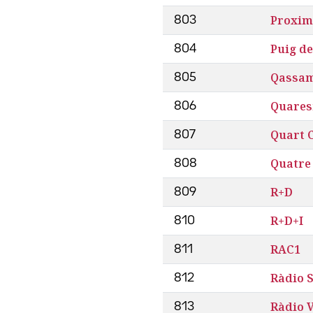
Proxim
803
Puig de
804
Qassa
805
Quare
806
Quart 
807
Quatre
808
R+D
809
R+D+I
810
RAC1
811
Ràdio 
812
Ràdio 
813